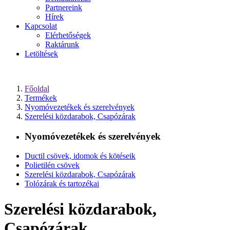
Partnereink
Hírek
Kapcsolat
Elérhetőségek
Raktárunk
Letöltések
Főoldal
Termékek
Nyomóvezetékek és szerelvények
Szerelési közdarabok, Csapózárak
Nyomóvezetékek és szerelvények
Ductil csövek, idomok és kötéseik
Polietilén csövek
Szerelési közdarabok, Csapózárak
Tolózárak és tartozékai
Szerelési közdarabok,
Csapózárak