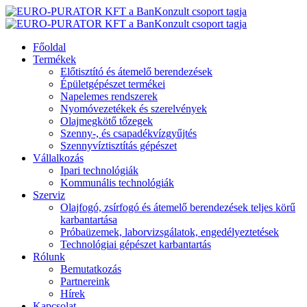
Főoldal
Termékek
Előtisztító és átemelő berendezések
Épületgépészet termékei
Napelemes rendszerek
Nyomóvezetékek és szerelvények
Olajmegkötő tőzegek
Szenny-, és csapadékvízgyűjtés
Szennyvíztisztítás gépészet
Vállalkozás
Ipari technológiák
Kommunális technológiák
Szerviz
Olajfogó, zsírfogó és átemelő berendezések teljes körű
karbantartása
Próbaüzemek, laborvizsgálatok, engedélyeztetések
Technológiai gépészet karbantartás
Rólunk
Bemutatkozás
Partnereink
Hírek
Kapcsolat