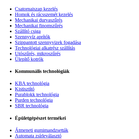
Csatornaiszap kezelés
Homok és rácsszemét kezelés
Mechanikai durvaszűrés
Mechanikai finomszűrés
Szállító csiga
Szennyvíz aprítók
Szippantott szennyvizek fogadása
Technológiai alkatrész szállítás
Utószűrés, mikroszűrés
Ülepítő kotrók
Kommunális technológiák
KBA technológia
Kistisztító
Purablokk technológia
Purden technológia
SBR technológia
Épületgépészet termékei
Átmeneti gumimandzsetták
Automata zsírleválasztó