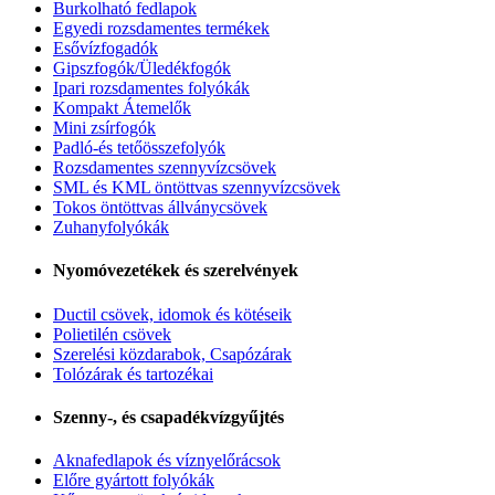
Burkolható fedlapok
Egyedi rozsdamentes termékek
Esővízfogadók
Gipszfogók/Üledékfogók
Ipari rozsdamentes folyókák
Kompakt Átemelők
Mini zsírfogók
Padló-és tetőösszefolyók
Rozsdamentes szennyvízcsövek
SML és KML öntöttvas szennyvízcsövek
Tokos öntöttvas állványcsövek
Zuhanyfolyókák
Nyomóvezetékek és szerelvények
Ductil csövek, idomok és kötéseik
Polietilén csövek
Szerelési közdarabok, Csapózárak
Tolózárak és tartozékai
Szenny-, és csapadékvízgyűjtés
Aknafedlapok és víznyelőrácsok
Előre gyártott folyókák