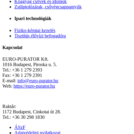
Kőagyag csövek és idomok
Zsiliptolózárak, csővégcsappantyúk
Ipari technológiák
Fiziko-kémiai kezelés
Tisztítás élővízi befogadóra
Kapcsolat
EURO-PURATOR Kft.
1016 Budapest, Piroska u. 5.
Tel.:
+36 1 279 2393
Fax:
+36 1 279 2391
E-mail:
info@euro-purator.hu
Web:
https://euro-purator.hu
Raktár:
1172 Budapest, Cinkotai út 28.
Tel.:
+36 30 298 1830
ÁSzF
Adatvédelmi nyilatkozat