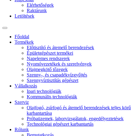
Elérhetőségek
Raktárunk
Letöltések
Főoldal
Termékek
Előtisztító és átemelő berendezések
Épületgépészet termékei
Napelemes rendszerek
Nyomóvezetékek és szerelvények
Olajmegkötő tőzegek
Szenny-, és csapadékvízgyűjtés
Szennyvíztisztítás gépészet
Vállalkozás
Ipari technológiák
Kommunális technológiák
Szerviz
Olajfogó, zsírfogó és átemelő berendezések teljes körű
karbantartása
Próbaüzemek, laborvizsgálatok, engedélyeztetések
Technológiai gépészet karbantartás
Rólunk
Bemutatkozás